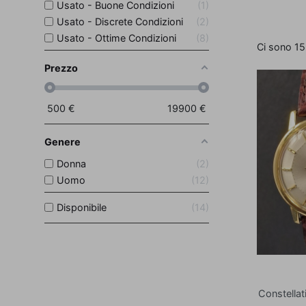
Usato - Buone Condizioni
1
Usato - Discrete Condizioni
2
Usato - Ottime Condizioni
8
Ci sono 15
Prezzo
500
€
19900
€
Genere
Donna
2
Uomo
12
Disponibile
14
Constellati