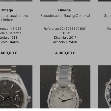
Omega
Omega
ster acciaio oro
Speedmaster Racing Co-axial
Spe
Limited
renza 145.022
Referenza 32430385001001
Re
ola e Garanzia
Full Set
ttobre 1988
Dicembre 2017
ticolo Om135
Articolo Om430
rezzo
Prezzo
.400,00 €
4.300,00 €