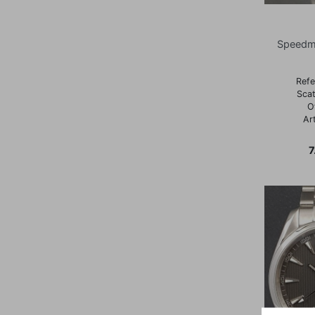
Speedma
Refe
Scat
O
Ar
P
7