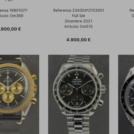
renza 168010/11
Referenza 23430412103001
Re
ticolo Om369
Full Set
S
Dicembre 2021
Articolo Om515
rezzo
.900,00 €
Prezzo
4.900,00 €