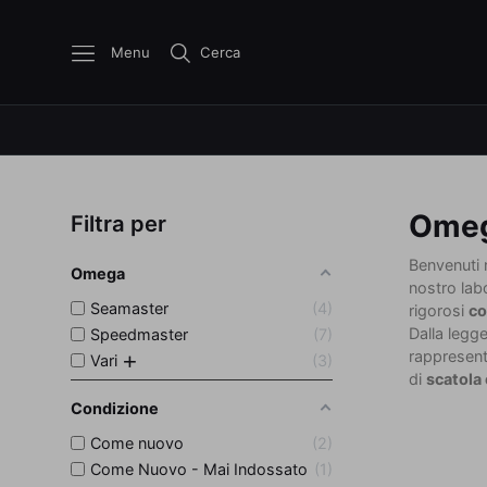
Menu
Cerca
Ome
Filtra per
Benvenuti 
Omega
nostro lab
Seamaster
4
rigorosi
co
Dalla legg
Speedmaster
7
rappresent
Vari
3
di
scatola 
Condizione
Come nuovo
2
Come Nuovo - Mai Indossato
1