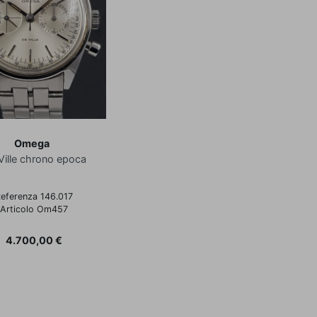
Omega
Ville chrono epoca
eferenza 146.017
Articolo Om457
Prezzo
4.700,00 €