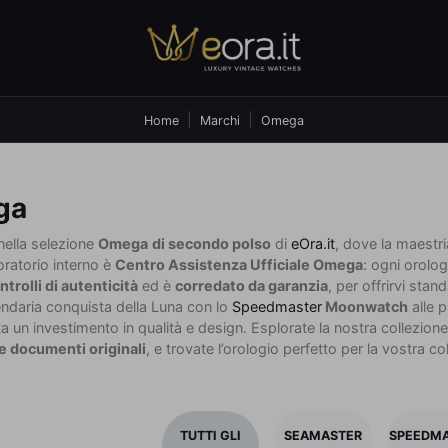
Home
Marchi
Omega
ga
nella selezione
Omega
di secondo polso
di
eOra.it
, dove la maestri
oratorio interno è
Centro Assistenza Ufficiale Omega
: ogni orolo
ntrolli di autenticità
ed è
corredato da garanzia
, per offrirvi stan
endaria conquista della Luna con lo
Speedmaster
Moonwatch
alle 
a un investimento in qualità e design. Esplorate la nostra collezion
e documenti originali
, e trovate l’orologio perfetto per la vostra co
TUTTI GLI
SEAMASTER
SPEEDM