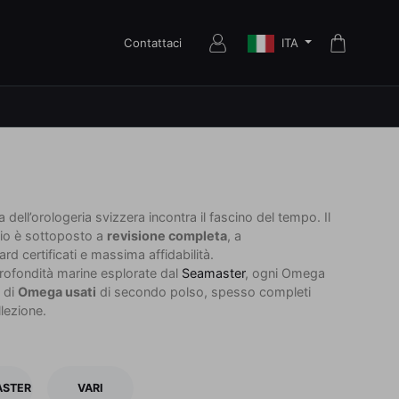
ITA
Contattaci
a dell’orologeria svizzera incontra il fascino del tempo. Il
gio è sottoposto a
revisione completa
, a
dard certificati e massima affidabilità.
profondità marine esplorate dal
Seamaster
, ogni Omega
e di
Omega usati
di secondo polso, spesso completi
llezione.
ASTER
VARI