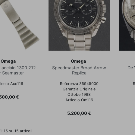
Omega
Omega
e acciaio 1300.212
Speedmaster Broad Arrow
De 
r Seamaster
Replica
ticolo Acc116
Referenza 35945000
R
Garanzia Originale
Ottobe 1998
Prezzo
500,00 €
Articolo Om116
Prezzo
5.200,00 €
 1-15 su 15 articoli