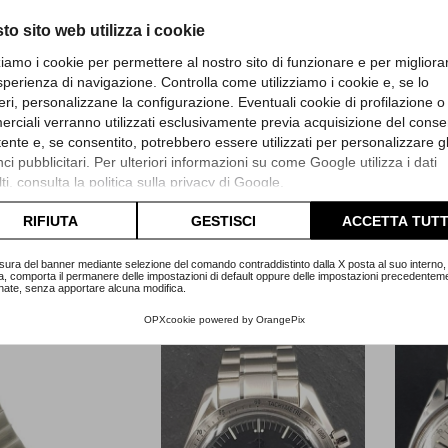
to sito web utilizza i cookie
zziamo i cookie per permettere al nostro sito di funzionare e per migliora
sperienza di navigazione. Controlla come utilizziamo i cookie e, se lo
eri, personalizzane la configurazione. Eventuali cookie di profilazione o
Omega
Omega
rciali verranno utilizzati esclusivamente previa acquisizione del cons
utente e, se consentito, potrebbero essere utilizzati per personalizzare gl
r Aqua Terra - Co-
Seamaster Aqua Terra Lady
Sea
Axial
diamanti
i pubblicitari. Per ulteriori informazioni su come Google utilizza i dati
ti, consulta la
politica sulla privacy di Google
.
za 23110422106001
Referenza 22010286055001
Refer
lta l'informativa cookie completa.
Full Set
Full Set
S
RIFIUTA
GESTISCI
ACCETTA TUTT
cembre 2011
Dicembre 2024
ticolo Om500
Articolo Om492
sura del banner mediante selezione del comando contraddistinto dalla X posta al suo interno, 
a, comporta il permanere delle impostazioni di default oppure delle impostazioni precedentem
nate, senza apportare alcuna modifica.
rezzo
Prezzo
.200,00 €
3.800,00 €
OPXcookie
powered by
OrangePix