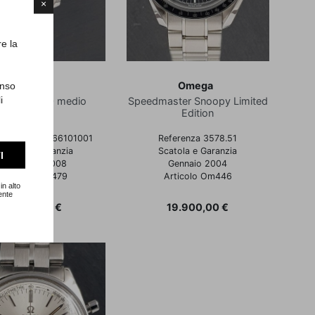
×
re la
Omega
Omega
enso
i
master 300 medio
Speedmaster Snoopy Limited
Edition
enza 21230366101001
Referenza 3578.51
catola e Garanzia
Scatola e Garanzia
I
Dicembre 2008
Gennaio 2004
Articolo Om479
Articolo Om446
in alto
ente
Prezzo
Prezzo
2.900,00 €
19.900,00 €