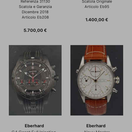
Referenza 31130
Scatola Originale
Scatola e Garanzia
Articolo Eb95
Dicembre 2018
Articolo Eb208
Prezzo
1.400,00 €
Prezzo
5.700,00 €
Eberhard
Eberhard