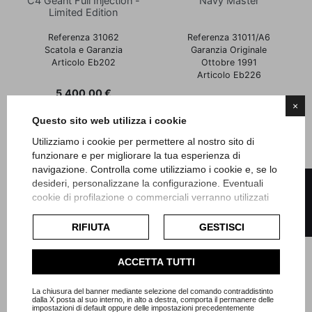
C4 Geant Full Injection -
Navy Master
Limited Edition
Referenza 31062
Referenza 31011/A6
Scatola e Garanzia
Garanzia Originale
Articolo Eb202
Ottobre 1991
Articolo Eb226
Prezzo
5.400,00 €
Prezzo
1.900,00 €
×
Questo sito web utilizza i cookie
Utilizziamo i cookie per permettere al nostro sito di
funzionare e per migliorare la tua esperienza di
navigazione. Controlla come utilizziamo i cookie e, se lo
FILTRO
desideri, personalizzane la configurazione. Eventuali
cookie di profilazione o commerciali verranno utilizzati
esclusivamente previa acquisizione del consenso
dell'utente e, se consentito, potrebbero essere utilizzati
RIFIUTA
GESTISCI
per personalizzare gli annunci pubblicitari. Per ulteriori
informazioni su come Google utilizza i dati raccolti,
ACCETTA TUTTI
consulta la
politica sulla privacy di Google
.
Consulta l'informativa cookie completa.
La chiusura del banner mediante selezione del comando contraddistinto
dalla X posta al suo interno, in alto a destra, comporta il permanere delle
impostazioni di default oppure delle impostazioni precedentemente