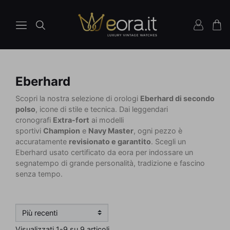
Eberhard
Scopri la nostra selezione di orologi
Eberhard di secondo
polso
, icone di stile e tecnica. Dai leggendari
cronografi
Extra-fort
ai modelli
sportivi
Champion
e
Navy Master
, ogni pezzo è
accuratamente
revisionato e garantito
. Scegli un
Eberhard usato certificato da eora per indossare un
segnatempo di grande personalità, tradizione e fascino
senza tempo.
Visualizzati 1-9 su 9 articoli