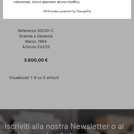
selezionate, senza apportare alcuna modifica.
Eberhard
OPXcookie
powered by
OrangePix
Navy Master oro giallo
Referenza 30030-C
Scatola e Garanzia
Marzo 1994
Articolo Eb233
Prezzo
3.800,00 €
Visualizzati 1-9 su 9 articoli
Iscriviti alla nostra Newsletter o al