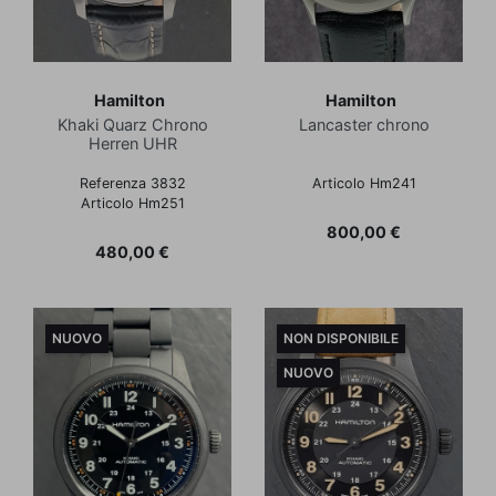
Hamilton
Hamilton
Khaki Quarz Chrono
Lancaster chrono
Herren UHR
Referenza 3832
Articolo Hm241
Articolo Hm251
Prezzo
800,00 €
Prezzo
480,00 €
NUOVO
NON DISPONIBILE
NUOVO