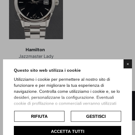
Hamilton
Jazzmaster Lady
×
Questo sito web utilizza i cookie
Referenza H32351135
Scatola e Garanzia
Utilizziamo i cookie per permettere al nostro sito di
Articolo Hm236
funzionare e per migliorare la tua esperienza di
navigazione. Controlla come utilizziamo i cookie e, se lo
FILTRO
Prezzo
Prezzo base
508,00 €
635,00 €
desideri, personalizzane la configurazione. Eventuali
cookie di profilazione o commerciali verranno utilizzati
esclusivamente previa acquisizione del consenso
Visualizzati 1-7 su 7 articoli
dell'utente e, se consentito, potrebbero essere utilizzati
RIFIUTA
GESTISCI
per personalizzare gli annunci pubblicitari. Per ulteriori
informazioni su come Google utilizza i dati raccolti,
ACCETTA TUTTI
consulta la
politica sulla privacy di Google
.