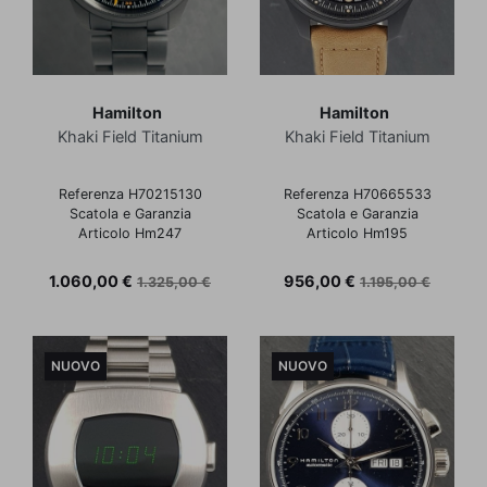
Hamilton
Hamilton
Khaki Field Titanium
Khaki Field Titanium
Referenza H70215130
Referenza H70665533
Scatola e Garanzia
Scatola e Garanzia
Articolo Hm247
Articolo Hm195
Prezzo
Prezzo base
Prezzo
Prezzo base
1.060,00 €
956,00 €
1.325,00 €
1.195,00 €
NUOVO
NUOVO