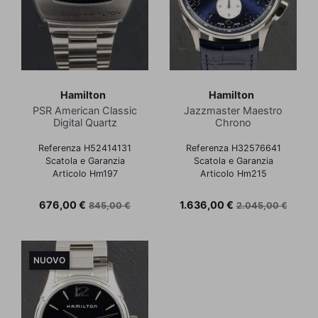
Hamilton
Hamilton
PSR American Classic
Jazzmaster Maestro
Digital Quartz
Chrono
Referenza H52414131
Referenza H32576641
Scatola e Garanzia
Scatola e Garanzia
Articolo Hm197
Articolo Hm215
Prezzo
Prezzo base
Prezzo
Prezzo base
676,00 €
1.636,00 €
845,00 €
2.045,00 €
NUOVO