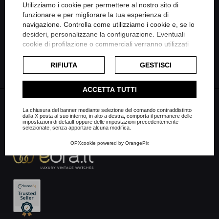
Utilizziamo i cookie per permettere al nostro sito di
funzionare e per migliorare la tua esperienza di
Condividi su Linkedin
navigazione. Controlla come utilizziamo i cookie e, se lo
FILTRO
desideri, personalizzane la configurazione. Eventuali
cookie di profilazione o commerciali verranno utilizzati
Condividi su Whatsapp
esclusivamente previa acquisizione del consenso
dell'utente e, se consentito, potrebbero essere utilizzati
RIFIUTA
GESTISCI
per personalizzare gli annunci pubblicitari. Per ulteriori
informazioni su come Google utilizza i dati raccolti,
ACCETTA TUTTI
consulta la
politica sulla privacy di Google
.
Consulta l'informativa cookie completa.
La chiusura del banner mediante selezione del comando contraddistinto
dalla X posta al suo interno, in alto a destra, comporta il permanere delle
impostazioni di default oppure delle impostazioni precedentemente
selezionate, senza apportare alcuna modifica.
OPXcookie
powered by
OrangePix