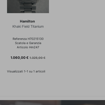
Hamilton
Khaki Field Titanium
Referenza H70215130
Scatola e Garanzia
Articolo Hm247
Prezzo
Prezzo base
1.060,00 €
1.325,00 €
Visualizzati 1-1 su 1 articoli