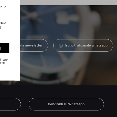
re la
enso
i
Iscriviti alla newsletter
Iscriviti al canale whatsapp
I
in alto
ente
n
Condividi su Whatsapp