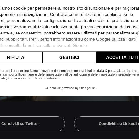
zziamo i cookie per permettere al nostro sito di funzionare e per migliora
sperienza di navigazione. Controlla come utilizziamo i cookie e, se lo
eri, personalizzane la configurazione. Eventuali cookie di profilazione o
rciali verranno utilizzati esclusivamente previa acquisizione del cons
utente e, se consentito, potrebbero essere utilizzati per personalizzare gl
i pubblicitari. Per ulteriori informazioni su come Google utilizza i dati
ti, consulta la
politica sulla privacy di Google
.
 nostro canale whatsapp
lta l'informativa cookie completa.
RIFIUTA
GESTISCI
ACCETTA TUTT
comunicazioni inutili.
sura del banner mediante selezione del comando contraddistinto dalla X posta al suo interno, 
a, comporta il permanere delle impostazioni di default oppure delle impostazioni precedentem
nate, senza apportare alcuna modifica.
OPXcookie
powered by
OrangePix
Condividi su Twitter
Condividi su Linkedi