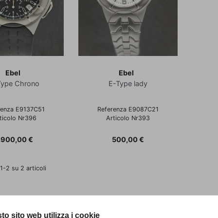
Ebel
Ebel
Type Chrono
E-Type lady
renza E9137C51
Referenza E9087C21
ticolo Nr396
Articolo Nr393
rezzo
Prezzo
.900,00 €
500,00 €
 1-2 su 2 articoli
to sito web utilizza i cookie