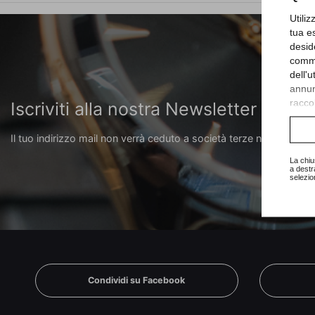
Utili
tua e
desid
comme
dell'
annunc
raccol
Iscriviti alla nostra Newsletter o al
Consu
Il tuo indirizzo mail non verrà ceduto a società terze ne riceverai 
La chiu
a destr
selezio
Condividi su Facebook