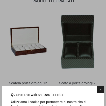
PRODOTTI CORRELATI
Scatola porta orologi 12
Scatola porta orologi 2
posti
posti
×
Questo sito web utilizza i cookie
Articolo Acc27
Articolo Acc33
Utilizziamo i cookie per permettere al nostro sito di
Prezzo
Prezzo
350,00 €
150,00 €