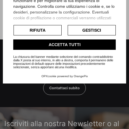
funzionare e per migliorare la tua esperienza di
navigazione. Controlla come utilizziamo i cookie e, se lo
desideri, personalizzane la configurazione. Eventuali
cookie di profilazione o commerciali verranno utilizzati
esclusivamente previa acquisizione del consenso
dell'utente e, se consentito, potrebbero essere utilizzati
RIFIUTA
GESTISCI
per personalizzare gli annunci pubblicitari. Per ulteriori
informazioni su come Google utilizza i dati raccolti,
ACCETTA TUTTI
consulta la
politica sulla privacy di Google
.
Richiedi dettagli
Consulta l'informativa cookie completa.
La chiusura del banner mediante selezione del comando contraddistinto
dalla X posta al suo interno, in alto a destra, comporta il permanere delle
impostazioni di default oppure delle impostazioni precedentemente
selezionate, senza apportare alcuna modifica.
Per qualsiasi dubbio o informazioni sui nostri prodotti
OPXcookie
powered by
OrangePix
Contattaci subito
Iscriviti alla nostra Newsletter o al