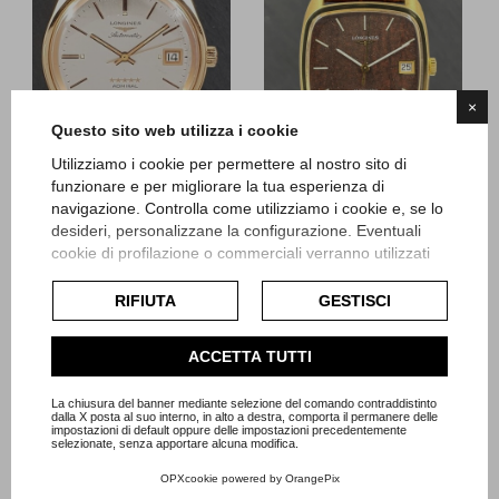
×
Questo sito web utilizza i cookie
Utilizziamo i cookie per permettere al nostro sito di
funzionare e per migliorare la tua esperienza di
navigazione. Controlla come utilizziamo i cookie e, se lo
desideri, personalizzane la configurazione. Eventuali
Longines
Longines
cookie di profilazione o commerciali verranno utilizzati
Admiral oro rosa
Epoca oro giallo
esclusivamente previa acquisizione del consenso
dell'utente e, se consentito, potrebbero essere utilizzati
RIFIUTA
GESTISCI
Articolo L161
Articolo L170
per personalizzare gli annunci pubblicitari. Per ulteriori
informazioni su come Google utilizza i dati raccolti,
ACCETTA TUTTI
Prezzo
Prezzo
consulta la
politica sulla privacy di Google
.
2.500,00 €
3.950,00 €
Consulta l'informativa cookie completa.
La chiusura del banner mediante selezione del comando contraddistinto
dalla X posta al suo interno, in alto a destra, comporta il permanere delle
impostazioni di default oppure delle impostazioni precedentemente
selezionate, senza apportare alcuna modifica.
OPXcookie
powered by
OrangePix