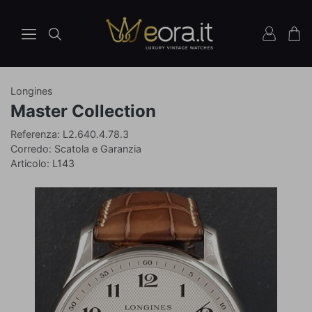
Longines
Orologio
Ref
Master Collection
L2.640.4.78.3
Referenza: L2.640.4.78.3
Corredo: Scatola e Garanzia
Articolo: L143