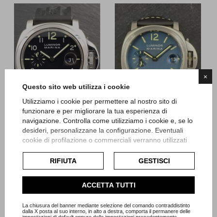
×
Questo sito web utilizza i cookie
Utilizziamo i cookie per permettere al nostro sito di
funzionare e per migliorare la tua esperienza di
navigazione. Controlla come utilizziamo i cookie e, se lo
desideri, personalizzane la configurazione. Eventuali
Panerai
Panerai
cookie di profilazione o commerciali verranno utilizzati
Luminor Marina
Luminor Marina 40mm
esclusivamente previa acquisizione del consenso
dell'utente e, se consentito, potrebbero essere utilizzati
RIFIUTA
GESTISCI
per personalizzare gli annunci pubblicitari. Per ulteriori
Referenza PAM00164
Referenza PAM00070
informazioni su come Google utilizza i dati raccolti,
Full Set
Articolo P77
ACCETTA TUTTI
consulta la
politica sulla privacy di Google
.
Giugno 2010
Articolo P61
Prezzo
3.900,00 €
Consulta l'informativa cookie completa.
La chiusura del banner mediante selezione del comando contraddistinto
dalla X posta al suo interno, in alto a destra, comporta il permanere delle