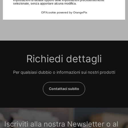
impostazioni di default oppure delle impostazioni precedentemente
Prezzo
4.600,00 €
selezionate, senza apportare alcuna modifica.
OPXcookie
powered by
OrangePix
Richiedi dettagli
Per qualsiasi dubbio o informazioni sui nostri prodotti
Contattaci subito
Iscriviti alla nostra Newsletter o al