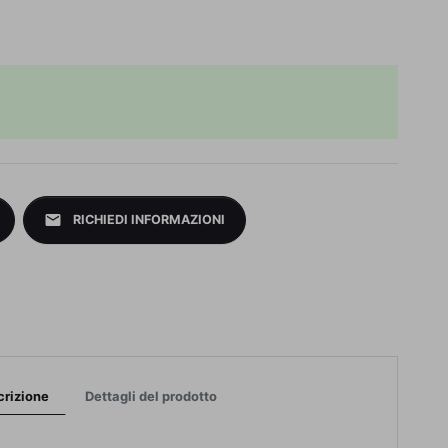
mail
RICHIEDI INFORMAZIONI
crizione
Dettagli del prodotto