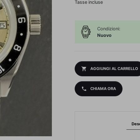
Tasse incluse
Condizioni:
Nuovo
shopping_cart
AGGIUNGI AL CARRELLO
phone
CHIAMA ORA
Des