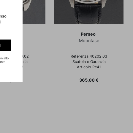
enso
i
Perseo
Perseo
Classico
Moonfase
I
erenza 11349.02
Referenza 40202.03
in alto
tola e Garanzia
Scatola e Garanzia
ente
Articolo Pe38
Articolo Pe41
Prezzo
Prezzo
599,00 €
365,00 €