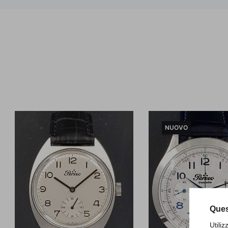
NUOVO
Ques
Utili