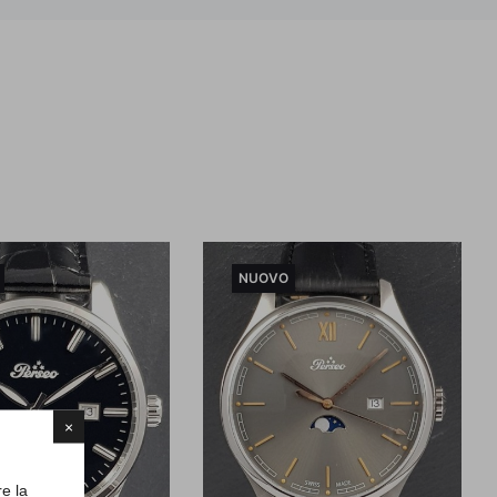
NUOVO
×
re la