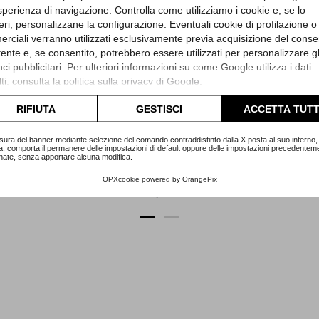
sperienza di navigazione. Controlla come utilizziamo i cookie e, se lo
eri, personalizzane la configurazione. Eventuali cookie di profilazione o
rciali verranno utilizzati esclusivamente previa acquisizione del cons
utente e, se consentito, potrebbero essere utilizzati per personalizzare gl
i pubblicitari. Per ulteriori informazioni su come Google utilizza i dati
ti, consulta la
politica sulla privacy di Google
.
Perseo
Stelle
Guido Keller - Limited Edition
lta l'informativa cookie completa.
RIFIUTA
GESTISCI
ACCETTA TUTT
.01
Referenza 11358PAC
Ref
sura del banner mediante selezione del comando contraddistinto dalla X posta al suo interno, 
zia
Scatola e Garanzia
Sca
a, comporta il permanere delle impostazioni di default oppure delle impostazioni precedentem
nate, senza apportare alcuna modifica.
9
Articolo Pe34
OPXcookie
powered by
OrangePix
Prezzo
695,00 €