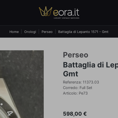
Home
Orologi
Perseo
Battaglia di Lepanto 1571 - Gmt
Perseo
Battaglia di Le
Gmt
Referenza: 11373.03
Corredo: Full Set
Articolo: Pe73
598,00 €