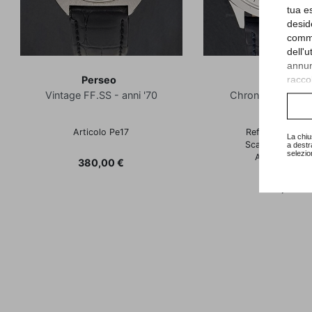
tua e
desid
comme
dell'
annunc
raccol
Perseo
Perseo
Vintage FF.SS - anni '70
Chronograph Tre 
Consu
Articolo Pe17
Referenza 4201
La chiu
Scatola e Garan
a destr
selezio
Articolo Pe2
Prezzo
380,00 €
Prezzo
590,00 €