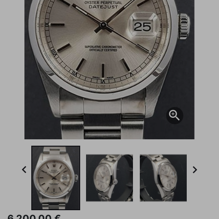



6.200,00 €