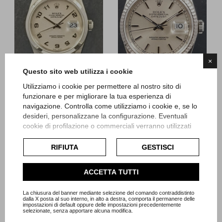
×
Questo sito web utilizza i cookie
Utilizziamo i cookie per permettere al nostro sito di
funzionare e per migliorare la tua esperienza di
Rolex
Rolex
navigazione. Controlla come utilizziamo i cookie e, se lo
Datejust
Datejust
desideri, personalizzane la configurazione. Eventuali
cookie di profilazione o commerciali verranno utilizzati
esclusivamente previa acquisizione del consenso
Referenza 16200
Referenza 16234
dell'utente e, se consentito, potrebbero essere utilizzati
RIFIUTA
GESTISCI
Garanzia Originale
Garanzia Originale
per personalizzare gli annunci pubblicitari. Per ulteriori
Articolo Rz45
Articolo Rz64
informazioni su come Google utilizza i dati raccolti,
ACCETTA TUTTI
consulta la
politica sulla privacy di Google
.
Prezzo
Prezzo
6.600,00 €
6.900,00 €
Consulta l'informativa cookie completa.
La chiusura del banner mediante selezione del comando contraddistinto
dalla X posta al suo interno, in alto a destra, comporta il permanere delle
impostazioni di default oppure delle impostazioni precedentemente
selezionate, senza apportare alcuna modifica.