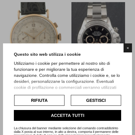
×
Questo sito web utilizza i cookie
Utilizziamo i cookie per permettere al nostro sito di
funzionare e per migliorare la tua esperienza di
navigazione. Controlla come utilizziamo i cookie e, se lo
desideri, personalizzane la configurazione. Eventuali
Rolex
Rolex
cookie di profilazione o commerciali verranno utilizzati
Vintage Chrono pre
Daytona "El Primero" -
esclusivamente previa acquisizione del consenso
Daytona Coin Edge
Patrizzi - Mai Lucidato
dell'utente e, se consentito, potrebbero essere utilizzati
RIFIUTA
GESTISCI
per personalizzare gli annunci pubblicitari. Per ulteriori
Referenza 4062
Referenza 16520
informazioni su come Google utilizza i dati raccolti,
Expertise
Scatola e Garanzia
ACCETTA TUTTI
consulta la
politica sulla privacy di Google
.
Articolo Rdy11
Giugno 1997
Articolo Rdy104
Consulta l'informativa cookie completa.
La chiusura del banner mediante selezione del comando contraddistinto
Prezzo
18.400,00 €
dalla X posta al suo interno, in alto a destra, comporta il permanere delle