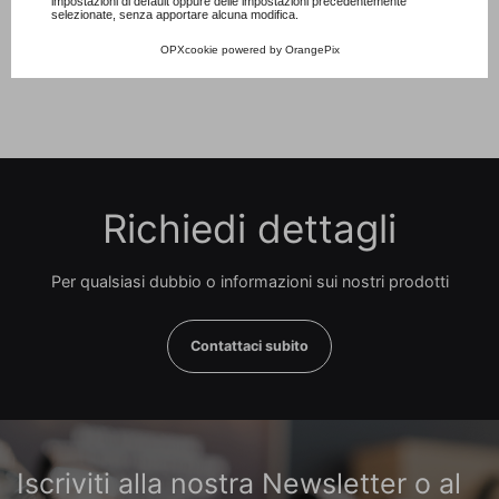
impostazioni di default oppure delle impostazioni precedentemente
Prezzo
40.000,00 €
selezionate, senza apportare alcuna modifica.
OPXcookie
powered by
OrangePix
Richiedi dettagli
Per qualsiasi dubbio o informazioni sui nostri prodotti
Contattaci subito
Iscriviti alla nostra Newsletter o al