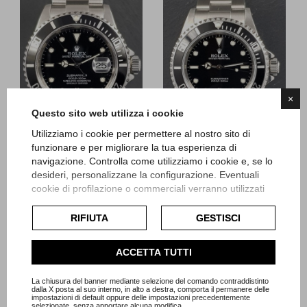
×
Questo sito web utilizza i cookie
Utilizziamo i cookie per permettere al nostro sito di
funzionare e per migliorare la tua esperienza di
navigazione. Controlla come utilizziamo i cookie e, se lo
Rolex
Rolex
desideri, personalizzane la configurazione. Eventuali
Submariner - SEL
Submariner Senza Data
cookie di profilazione o commerciali verranno utilizzati
esclusivamente previa acquisizione del consenso
dell'utente e, se consentito, potrebbero essere utilizzati
RIFIUTA
GESTISCI
Referenza 16610
Referenza 14060M
per personalizzare gli annunci pubblicitari. Per ulteriori
Scatola e Garanzia
Scatola e Garanzia
informazioni su come Google utilizza i dati raccolti,
Articolo Rb73
Dicembre 2001
ACCETTA TUTTI
consulta la
politica sulla privacy di Google
.
Articolo Rb35
Prezzo
9.300,00 €
Consulta l'informativa cookie completa.
La chiusura del banner mediante selezione del comando contraddistinto
Prezzo
dalla X posta al suo interno, in alto a destra, comporta il permanere delle
9.000,00 €
impostazioni di default oppure delle impostazioni precedentemente
selezionate, senza apportare alcuna modifica.