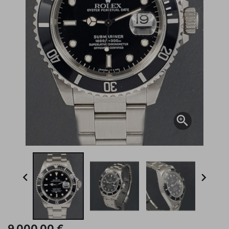



9.000,00 €