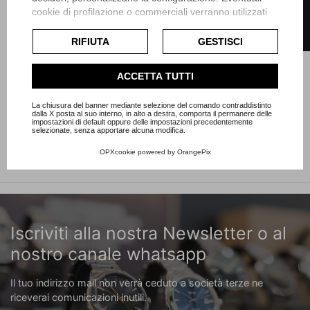
FILTRO
cookie di profilazione o commerciali verranno utilizzati
esclusivamente previa acquisizione del consenso
Referenza 15000
Articolo Rd90
dell'utente e, se consentito, potrebbero essere utilizzati
RIFIUTA
GESTISCI
per personalizzare gli annunci pubblicitari. Per ulteriori
informazioni su come Google utilizza i dati raccolti,
Prezzo
4.400,00 €
ACCETTA TUTTI
consulta la
politica sulla privacy di Google
.
Consulta l'informativa cookie completa.
La chiusura del banner mediante selezione del comando contraddistinto
Visualizzati 1-7 su 7 articoli
dalla X posta al suo interno, in alto a destra, comporta il permanere delle
impostazioni di default oppure delle impostazioni precedentemente
selezionate, senza apportare alcuna modifica.
OPXcookie
powered by
OrangePix
Iscriviti alla nostra Newsletter o al
nostro canale whatsapp
Il tuo indirizzo mail non verrà ceduto a società terze ne
riceverai comunicazioni inutili.