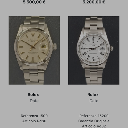
Prezzo
Prezzo
5.500,00 €
5.200,00 €
Rolex
Rolex
Date
Date
Referenza 1500
Referenza 15200
Articolo Rd80
Garanzia Originale
Articolo Rd02