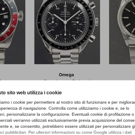
Omega
 Gmt
Speedmaster Reduced
to sito web utilizza i cookie
830 RB
Referenza 35105000
Refe
zziamo i cookie per permettere al nostro sito di funzionare e per migliora
anzia
Articolo Om122
sperienza di navigazione. Controlla come utilizziamo i cookie e, se lo
021
Art
160
eri, personalizzane la configurazione. Eventuali cookie di profilazione o
Prezzo
2.900,00 €
rciali verranno utilizzati esclusivamente previa acquisizione del cons
Pr
5.
utente e, se consentito, potrebbero essere utilizzati per personalizzare gl
 €
i pubblicitari. Per ulteriori informazioni su come Google utilizza i dati