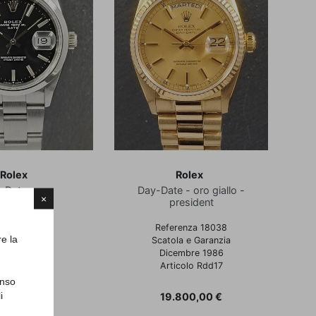
Rolex
Rolex
Date
Day-Date - oro giallo -
Dayt
×
president
carta
renza 15200
Referenza 18038
re la
Full Set
Scatola e Garanzia
icolo Rd100
Dicembre 1986
Articolo Rdd17
enso
ezzo
500,00 €
i
Prezzo
19.800,00 €