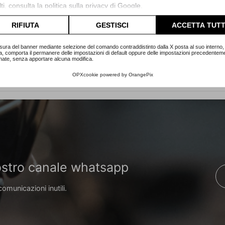
ti, consulta la
politica sulla privacy di Google
.
lta l'informativa cookie completa.
RIFIUTA
GESTISCI
ACCETTA TUTT
sura del banner mediante selezione del comando contraddistinto dalla X posta al suo interno, 
a, comporta il permanere delle impostazioni di default oppure delle impostazioni precedentem
nate, senza apportare alcuna modifica.
OPXcookie
powered by
OrangePix
 nostro canale whatsapp
comunicazioni inutili.