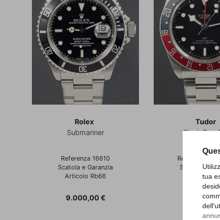
Rolex
Tudor
Submariner
Black Bay
Ques
Referenza 16610
Referenza 79
Utili
Scatola e Garanzia
Scatola e Gar
tua e
Articolo Rb66
Febbraio 2
Articolo Tu
desid
comme
Prezzo
9.000,00 €
dell'
Prezzo
3.400,00
annunc