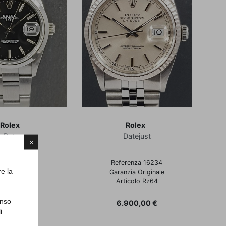
Rolex
Rolex
Date
Datejust
×
renza 15200
Referenza 16234
re la
Full Set
Garanzia Originale
icolo Rd100
Articolo Rz64
enso
ezzo
Prezzo
500,00 €
6.900,00 €
i