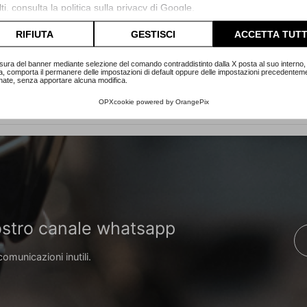
ti, consulta la
politica sulla privacy di Google
.
lta l'informativa cookie completa.
RIFIUTA
GESTISCI
ACCETTA TUTT
sura del banner mediante selezione del comando contraddistinto dalla X posta al suo interno, 
a, comporta il permanere delle impostazioni di default oppure delle impostazioni precedentem
nate, senza apportare alcuna modifica.
OPXcookie
powered by
OrangePix
 nostro canale whatsapp
comunicazioni inutili.