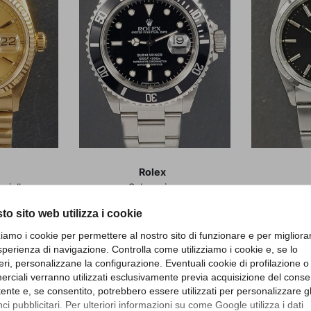
Rolex
giallo -
Submariner
t
to sito web utilizza i cookie
8038
Referenza 16610
Refe
zziamo i cookie per permettere al nostro sito di funzionare e per migliora
anzia
Scatola e Garanzia
sperienza di navigazione. Controlla come utilizziamo i cookie e, se lo
986
Articolo Rb66
Art
d17
eri, personalizzane la configurazione. Eventuali cookie di profilazione o
rciali verranno utilizzati esclusivamente previa acquisizione del cons
Prezzo
Pr
9.000,00 €
5.
utente e, se consentito, potrebbero essere utilizzati per personalizzare gl
0 €
i pubblicitari. Per ulteriori informazioni su come Google utilizza i dati