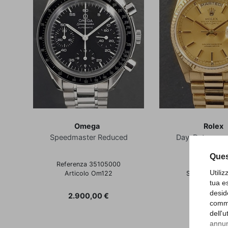
Omega
Rolex
Speedmaster Reduced
Day-Date - oro 
presiden
Ques
Referenza 35105000
Referenza 1
Utili
Articolo Om122
Scatola e Gar
tua e
Dicembre 1
Articolo Rd
desid
Prezzo
2.900,00 €
comme
dell'
Prezzo
19.800,0
annunc