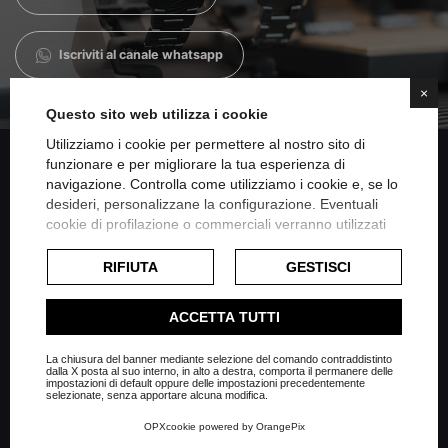
Iscriviti al canale whatsapp
×
Questo sito web utilizza i cookie
Utilizziamo i cookie per permettere al nostro sito di
funzionare e per migliorare la tua esperienza di
navigazione. Controlla come utilizziamo i cookie e, se lo
Condividi su Facebook
desideri, personalizzane la configurazione. Eventuali
cookie di profilazione o commerciali verranno utilizzati
esclusivamente previa acquisizione del consenso
Condividi su Twitter
dell'utente e, se consentito, potrebbero essere utilizzati
RIFIUTA
GESTISCI
per personalizzare gli annunci pubblicitari. Per ulteriori
informazioni su come Google utilizza i dati raccolti,
Condividi su Linkedin
ACCETTA TUTTI
consulta la
politica sulla privacy di Google
.
Consulta l'informativa cookie completa.
La chiusura del banner mediante selezione del comando contraddistinto
Condividi su Whatsapp
dalla X posta al suo interno, in alto a destra, comporta il permanere delle
impostazioni di default oppure delle impostazioni precedentemente
selezionate, senza apportare alcuna modifica.
OPXcookie
powered by
OrangePix