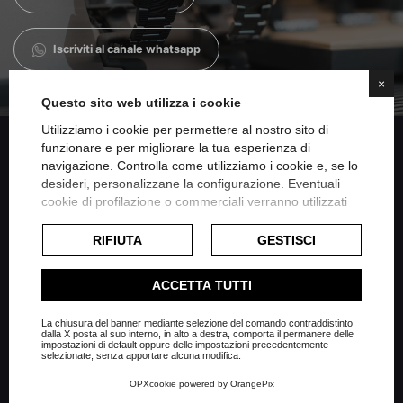
Iscriviti al canale whatsapp
×
Questo sito web utilizza i cookie
Utilizziamo i cookie per permettere al nostro sito di
funzionare e per migliorare la tua esperienza di
navigazione. Controlla come utilizziamo i cookie e, se lo
Condividi su Facebook
desideri, personalizzane la configurazione. Eventuali
cookie di profilazione o commerciali verranno utilizzati
esclusivamente previa acquisizione del consenso
Condividi su Twitter
dell'utente e, se consentito, potrebbero essere utilizzati
RIFIUTA
GESTISCI
per personalizzare gli annunci pubblicitari. Per ulteriori
informazioni su come Google utilizza i dati raccolti,
Condividi su Linkedin
ACCETTA TUTTI
consulta la
politica sulla privacy di Google
.
Consulta l'informativa cookie completa.
La chiusura del banner mediante selezione del comando contraddistinto
Condividi su Whatsapp
dalla X posta al suo interno, in alto a destra, comporta il permanere delle
impostazioni di default oppure delle impostazioni precedentemente
selezionate, senza apportare alcuna modifica.
OPXcookie
powered by
OrangePix