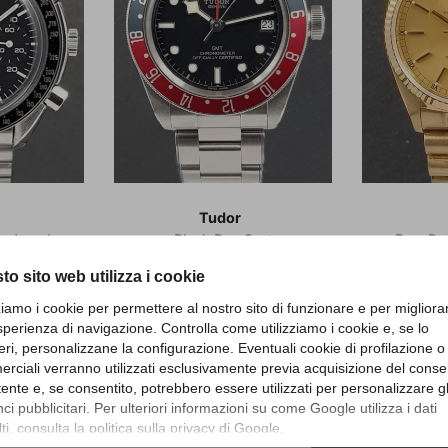
a
Tudor
Reduced
Black Bay Gmt
Day-Date
p
to sito web utilizza i cookie
105000
Referenza 79830 RB
Refe
zziamo i cookie per permettere al nostro sito di funzionare e per migliora
m122
Scatola e Garanzia
Scato
sperienza di navigazione. Controlla come utilizziamo i cookie e, se lo
Febbraio 2021
Dic
Articolo Tu160
Art
eri, personalizzane la configurazione. Eventuali cookie di profilazione o
 €
rciali verranno utilizzati esclusivamente previa acquisizione del cons
utente e, se consentito, potrebbero essere utilizzati per personalizzare gl
Prezzo
Pr
3.400,00 €
19
i pubblicitari. Per ulteriori informazioni su come Google utilizza i dati
ti, consulta la
politica sulla privacy di Google
.