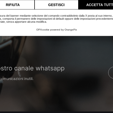
lta l'informativa cookie completa.
RIFIUTA
GESTISCI
ACCETTA TUTT
sura del banner mediante selezione del comando contraddistinto dalla X posta al suo interno, 
a, comporta il permanere delle impostazioni di default oppure delle impostazioni precedentem
nate, senza apportare alcuna modifica.
OPXcookie
powered by
OrangePix
 nostro canale whatsapp
comunicazioni inutili.