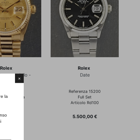
Rolex
Rolex
 - oro giallo -
Date
Explo
×
resident
renza 18038
Referenza 15200
re la
la e Garanzia
Full Set
embre 1986
Articolo Rd100
icolo Rdd17
enso
Prezzo
5.500,00 €
i
ezzo
.800,00 €