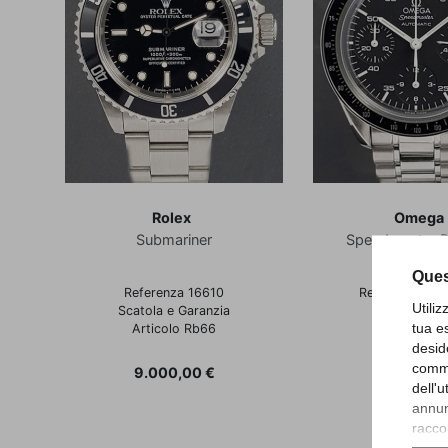
Rolex
Omeg
Submariner
Speedmaster 
Ques
Referenza 16610
Referenza 35
Utili
Scatola e Garanzia
Articolo O
tua e
Articolo Rb66
desid
Prezzo
2.900,00
comme
Prezzo
9.000,00 €
dell'
annunc
raccol