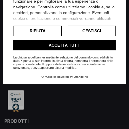
funzionare e per migliorare la tua esperienza di
navigazione. Controlla come utilizziamo i cookie e, se lo
FILTRO
desideri, personalizzane la configurazione. Eventuali
Condividi su Whatsapp
cookie di profilazione o commerciali verranno utilizzati
esclusivamente previa acquisizione del consenso
dell'utente e, se consentito, potrebbero essere utilizzati
RIFIUTA
GESTISCI
per personalizzare gli annunci pubblicitari. Per ulteriori
informazioni su come Google utilizza i dati raccolti,
ACCETTA TUTTI
consulta la
politica sulla privacy di Google
.
Consulta l'informativa cookie completa.
La chiusura del banner mediante selezione del comando contraddistinto
dalla X posta al suo interno, in alto a destra, comporta il permanere delle
impostazioni di default oppure delle impostazioni precedentemente
selezionate, senza apportare alcuna modifica.
OPXcookie
powered by
OrangePix
PRODOTTI