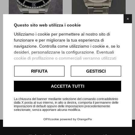
×
Questo sito web utilizza i cookie
Rolex
Rolex
Utilizziamo i cookie per permettere al nostro sito di
Sea-Dweller - senza buchi
Datejust
funzionare e per migliorare la tua esperienza di
navigazione. Controlla come utilizziamo i cookie e, se lo
desideri, personalizzane la configurazione. Eventuali
Referenza 16600
Referenza 16200
cookie di profilazione o commerciali verranno utilizzati
Scatola e Garanzia
Garanzia Originale
esclusivamente previa acquisizione del consenso
Articolo Rsw15
Articolo Rz45
dell'utente e, se consentito, potrebbero essere utilizzati
RIFIUTA
GESTISCI
per personalizzare gli annunci pubblicitari. Per ulteriori
Prezzo
Prezzo
9.900,00 €
6.600,00 €
informazioni su come Google utilizza i dati raccolti,
ACCETTA TUTTI
consulta la
politica sulla privacy di Google
.
Consulta l'informativa cookie completa.
La chiusura del banner mediante selezione del comando contraddistinto
dalla X posta al suo interno, in alto a destra, comporta il permanere delle
impostazioni di default oppure delle impostazioni precedentemente
selezionate, senza apportare alcuna modifica.
OPXcookie
powered by
OrangePix