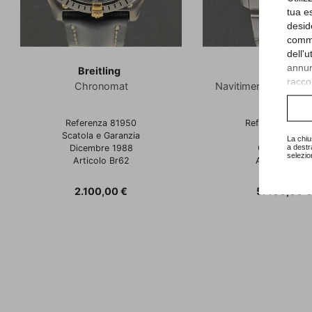
tua e
desid
comme
dell'
annunc
Breitling
Breitling
raccol
Chronomat
Navitimer - 50th Ann
Consu
Referenza 81950
Referenza A41
Scatola e Garanzia
Full Set
La chiu
a destr
Dicembre 1988
Giugno 2014
selezio
Articolo Br62
Articolo Br9
Prezzo
Prezzo
2.100,00 €
5.400,00 €