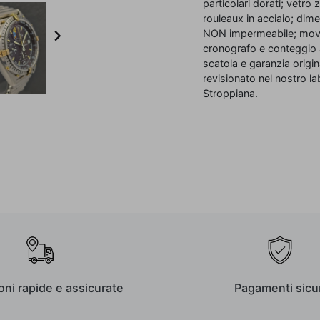
particolari dorati; vetro
rouleaux in acciaio; di

NON impermeabile; movi
cronografo e conteggio a
scatola e garanzia origi
revisionato nel nostro l
Stroppiana.
oni rapide e assicurate
Pagamenti sicur