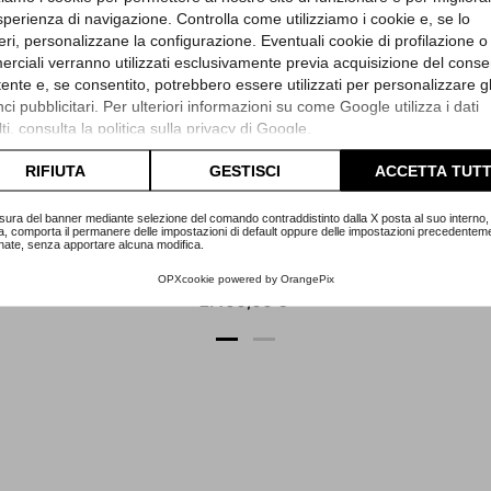
sperienza di navigazione. Controlla come utilizziamo i cookie e, se lo
eri, personalizzane la configurazione. Eventuali cookie di profilazione o
rciali verranno utilizzati esclusivamente previa acquisizione del cons
utente e, se consentito, potrebbero essere utilizzati per personalizzare gl
i pubblicitari. Per ulteriori informazioni su come Google utilizza i dati
Breitling
ti, consulta la
politica sulla privacy di Google
.
iversario
Chronomat Madreperla
lta l'informativa cookie completa.
RIFIUTA
GESTISCI
ACCETTA TUTT
322
Referenza B13050
Ref
Scatola e Garanzia
A
sura del banner mediante selezione del comando contraddistinto dalla X posta al suo interno, 
a, comporta il permanere delle impostazioni di default oppure delle impostazioni precedentem
Maggio 1996
nate, senza apportare alcuna modifica.
9
Articolo Br141
OPXcookie
powered by
OrangePix
Prezzo
2.400,00 €