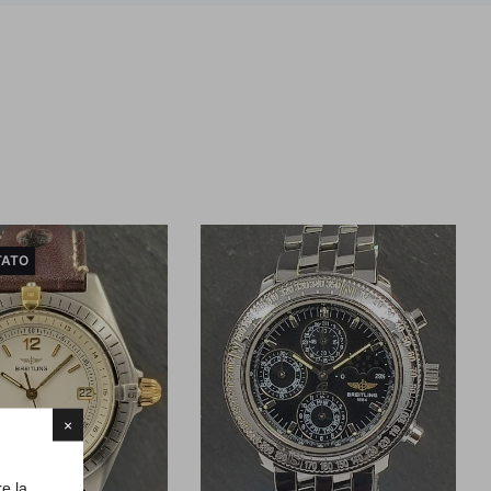
TATO
×
re la