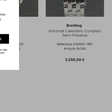
enso
i
Breitling
Breitling
Antares
Astromat Calendario Completo
Semi-Perpetuo
I
erenza 80370/2
Referenza A19405 1461
rticolo Br236
Articolo Br240
in alto
ente
Prezzo
Prezzo
1.300,00 €
3.250,00 €