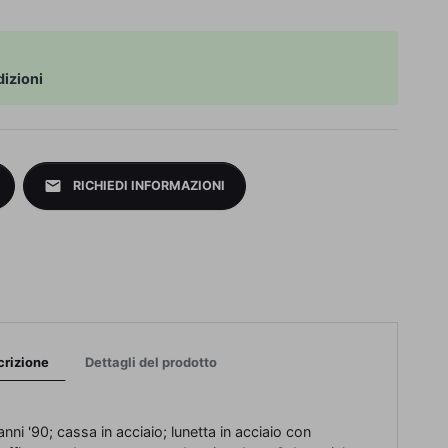
izioni
mail
RICHIEDI INFORMAZIONI
crizione
Dettagli del prodotto
nni '90; cassa in acciaio; lunetta in acciaio con