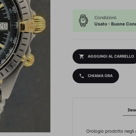
Condizioni:
Usato - Buone Cond
shopping_cart
AGGIUNGI AL CARRELLO
phone
CHIAMA ORA
Des
Orologio prodotto negli a