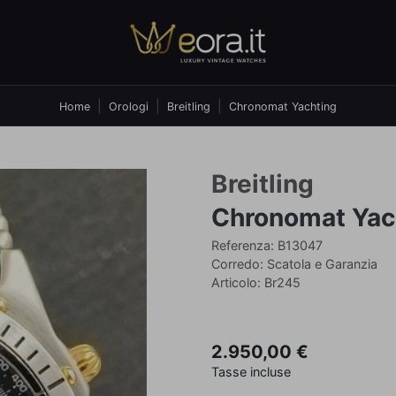
Home
Orologi
Breitling
Chronomat Yachting
Breitling
Chronomat Yac
Referenza: B13047
Corredo: Scatola e Garanzia
Articolo: Br245
2.950,00 €
Tasse incluse