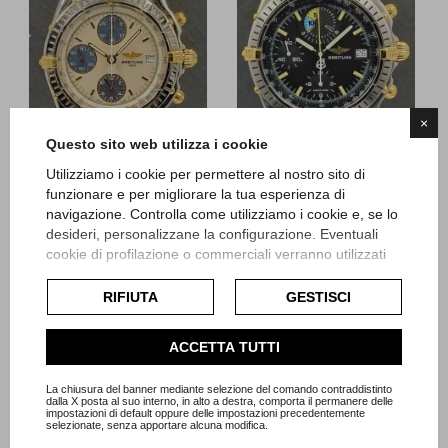
×
Questo sito web utilizza i cookie
Utilizziamo i cookie per permettere al nostro sito di
funzionare e per migliorare la tua esperienza di
Breitling
Breitling
navigazione. Controlla come utilizziamo i cookie e, se lo
Chronomat Madreperla
Chronomat Yachting
desideri, personalizzane la configurazione. Eventuali
cookie di profilazione o commerciali verranno utilizzati
esclusivamente previa acquisizione del consenso
Referenza B13050
Referenza B13047
dell'utente e, se consentito, potrebbero essere utilizzati
RIFIUTA
GESTISCI
Scatola e Garanzia
Scatola e Garanzia
per personalizzare gli annunci pubblicitari. Per ulteriori
Maggio 1996
Dicembre 1992
informazioni su come Google utilizza i dati raccolti,
Articolo Br141
Articolo Br245
ACCETTA TUTTI
consulta la
politica sulla privacy di Google
.
Prezzo
Prezzo
2.400,00 €
2.950,00 €
Consulta l'informativa cookie completa.
La chiusura del banner mediante selezione del comando contraddistinto
dalla X posta al suo interno, in alto a destra, comporta il permanere delle
impostazioni di default oppure delle impostazioni precedentemente
selezionate, senza apportare alcuna modifica.