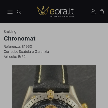
Breitling
Orologio
Ref
Chronomat
81950
Referenza: 81950
Corredo: Scatola e Garanzia
Articolo: Br62