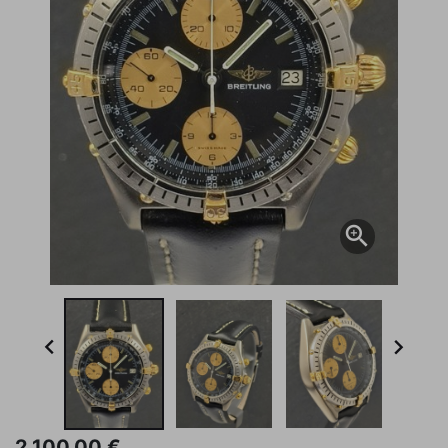



2.100,00 €