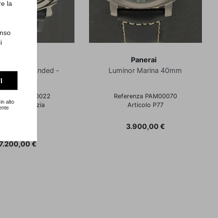
re la
enso
i
Panerai
Panerai
r - LEFT Handed -
Luminor Marina 40mm
RARISSIMO
I
renza PAM 00022
Referenza PAM00070
in alto
tola e Garanzia
Articolo P77
ente
Ottobre 2001
Articolo P93
Prezzo
3.900,00 €
Prezzo
7.200,00 €