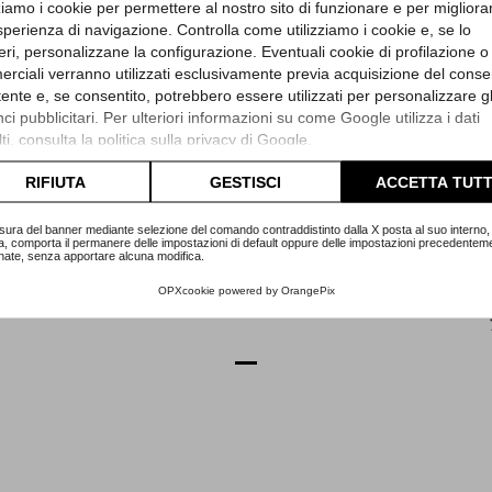
zziamo i cookie per permettere al nostro sito di funzionare e per migliora
sperienza di navigazione. Controlla come utilizziamo i cookie e, se lo
eri, personalizzane la configurazione. Eventuali cookie di profilazione o
rciali verranno utilizzati esclusivamente previa acquisizione del cons
utente e, se consentito, potrebbero essere utilizzati per personalizzare gl
i pubblicitari. Per ulteriori informazioni su come Google utilizza i dati
Panerai
ti, consulta la
politica sulla privacy di Google
.
anded -
Luminor Marina 40mm
Lumino
lta l'informativa cookie completa.
RIFIUTA
GESTISCI
ACCETTA TUTT
0022
Referenza PAM00070
Refe
sura del banner mediante selezione del comando contraddistinto dalla X posta al suo interno, 
zia
Articolo P77
Sca
a, comporta il permanere delle impostazioni di default oppure delle impostazioni precedentem
1
nate, senza apportare alcuna modifica.
Prezzo
3.900,00 €
OPXcookie
powered by
OrangePix