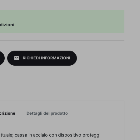
dizioni
mail
RICHIEDI INFORMAZIONI
crizione
Dettagli del prodotto
ttuale; cassa in acciaio con dispositivo proteggi