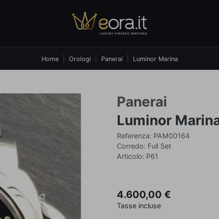
Home
Orologi
Panerai
Luminor Marina
Panerai
Luminor Marin
Referenza: PAM00164
Corredo: Full Set
Articolo: P61
4.600,00 €
Tasse incluse