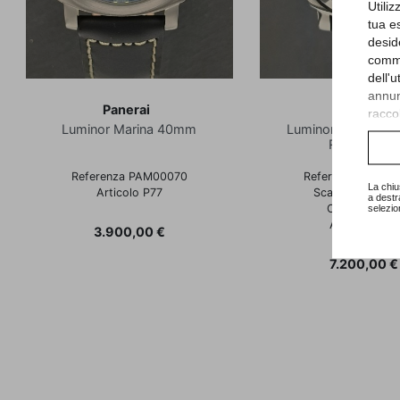
Utili
tua e
desid
comme
dell'
annunc
Panerai
Panerai
raccol
Luminor Marina 40mm
Luminor - LEFT H
Consu
RARISSIMO
Referenza PAM00070
Referenza PAM 0
La chiu
Articolo P77
Scatola e Garan
a destr
Ottobre 200
selezio
Articolo P93
Prezzo
3.900,00 €
Prezzo
7.200,00 €