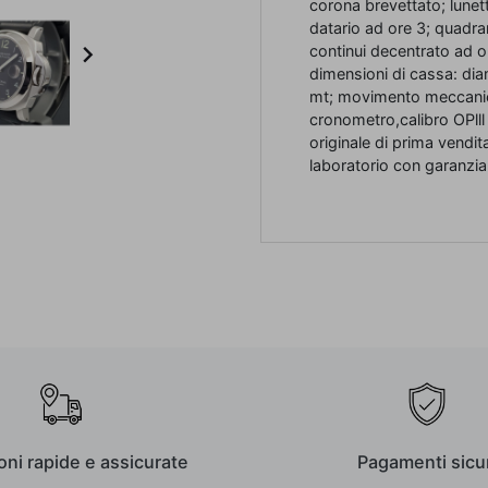
corona brevettato; lunett
datario ad ore 3; quadra

continui decentrato ad or
dimensioni di cassa: d
mt; movimento meccanico
cronometro,calibro OPlll
originale di prima vendi
laboratorio con garanzia
oni rapide e assicurate
Pagamenti sicur