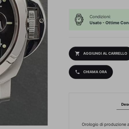
Condizioni:
Usato - Ottime Con
shopping_cart
AGGIUNGI AL CARRELLO
phone
CHIAMA ORA
Des
Orologio di produzione a