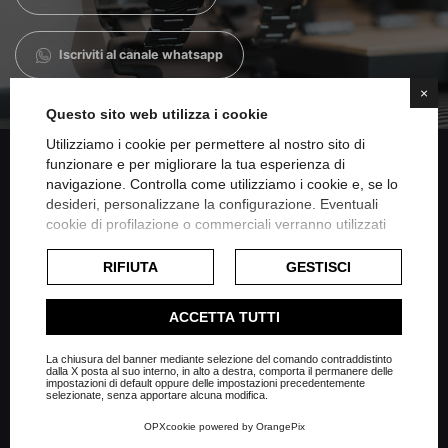
Iscriviti al canale whatsapp
×
Questo sito web utilizza i cookie
Utilizziamo i cookie per permettere al nostro sito di
funzionare e per migliorare la tua esperienza di
navigazione. Controlla come utilizziamo i cookie e, se lo
Condividi su Facebook
desideri, personalizzane la configurazione. Eventuali
cookie di profilazione o commerciali verranno utilizzati
esclusivamente previa acquisizione del consenso
Condividi su Twitter
dell'utente e, se consentito, potrebbero essere utilizzati
RIFIUTA
GESTISCI
per personalizzare gli annunci pubblicitari. Per ulteriori
informazioni su come Google utilizza i dati raccolti,
Condividi su Linkedin
ACCETTA TUTTI
consulta la
politica sulla privacy di Google
.
Consulta l'informativa cookie completa.
La chiusura del banner mediante selezione del comando contraddistinto
Condividi su Whatsapp
dalla X posta al suo interno, in alto a destra, comporta il permanere delle
impostazioni di default oppure delle impostazioni precedentemente
selezionate, senza apportare alcuna modifica.
OPXcookie
powered by
OrangePix